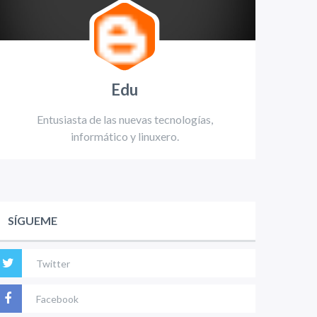
Edu
Entusiasta de las nuevas tecnologías,
informático y linuxero.
SÍGUEME
Twitter
Facebook