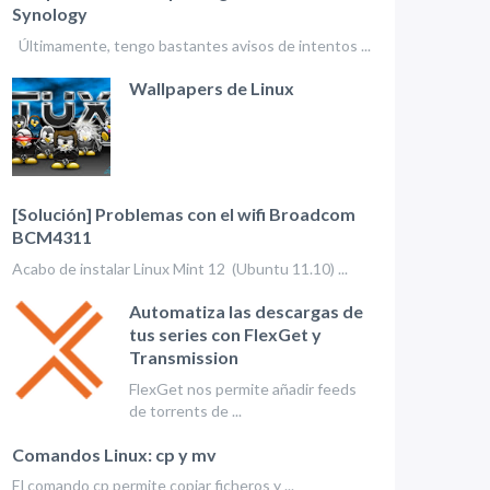
Synology
Últimamente, tengo bastantes avisos de intentos ...
Wallpapers de Linux
[Solución] Problemas con el wifi Broadcom
BCM4311
Acabo de instalar Linux Mint 12 (Ubuntu 11.10) ...
Automatiza las descargas de
tus series con FlexGet y
Transmission
FlexGet nos permite añadir feeds
de torrents de ...
Comandos Linux: cp y mv
El comando cp permite copiar ficheros y ...