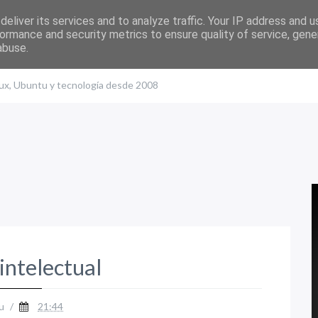
eliver its services and to analyze traffic. Your IP address and 
ormance and security metrics to ensure quality of service, gen
abuse.
nux, Ubuntu y tecnología desde 2008
intelectual
u
/
21:44