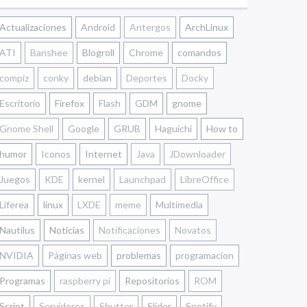
Actualizaciones
Android
Antergos
ArchLinux
ATI
Banshee
Blogroll
Chrome
comandos
compiz
conky
debian
Deportes
Docky
Escritorio
Firefox
Flash
GDM
gnome
Gnome Shell
Google
GRUB
Haguichi
How to
humor
Iconos
Internet
Java
JDownloader
Juegos
KDE
kernel
Launchpad
LibreOffice
Liferea
linux
LXDE
meme
Multimedia
Nautilus
Noticias
Notificaciones
Novatos
NVIDIA
Páginas web
problemas
programacion
Programas
raspberry pi
Repositorios
ROM
Script
Servidores
Shutter
Slider
Spotify