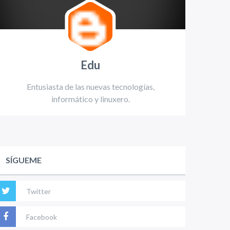
Edu
Entusiasta de las nuevas tecnologías,
informático y linuxero.
SÍGUEME
Twitter
Facebook