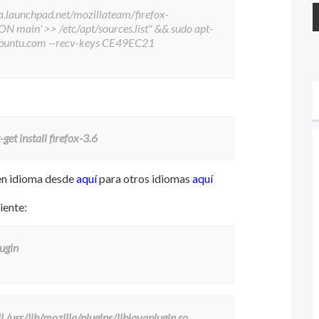
pa.launchpad.net/mozillateam/firefox-
main' >> /etc/apt/sources.list" && sudo apt-
.ubuntu.com --recv-keys CE49EC21
get install firefox-3.6
en idioma desde
aquí
para otros idiomas
aquí
iente:
lugin
l /usr/lib/mozilla/plugins/libjavaplugin.so