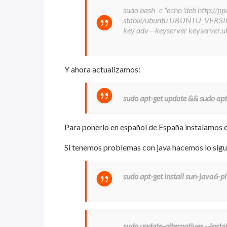
sudo bash -c "echo 'deb http://p
stable/ubuntu UBUNTU_VERSION 
key adv --keyserver keyserver
Y ahora actualizamos:
sudo apt-get update && sudo apt-
Para ponerlo en español de España instalamos 
Si tenemos problemas con java hacemos lo sigu
sudo apt-get install sun-java6-p
sudo update-alternatives --instal