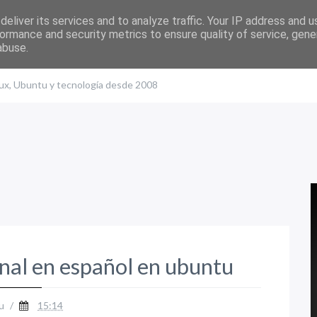
eliver its services and to analyze traffic. Your IP address and 
ormance and security metrics to ensure quality of service, gen
abuse.
nux, Ubuntu y tecnología desde 2008
final en español en ubuntu
u
/
15:14