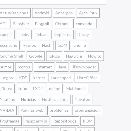
Actualizaciones
Android
Antergos
ArchLinux
ATI
Banshee
Blogroll
Chrome
comandos
compiz
conky
debian
Deportes
Docky
Escritorio
Firefox
Flash
GDM
gnome
Gnome Shell
Google
GRUB
Haguichi
How to
humor
Iconos
Internet
Java
JDownloader
Juegos
KDE
kernel
Launchpad
LibreOffice
Liferea
linux
LXDE
meme
Multimedia
Nautilus
Noticias
Notificaciones
Novatos
NVIDIA
Páginas web
problemas
programacion
Programas
raspberry pi
Repositorios
ROM