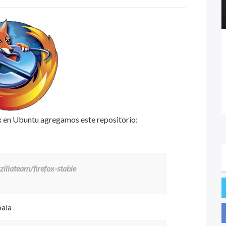
fox en Ubuntu agregamos este repositorio:
illateam/firefox-stable
oala