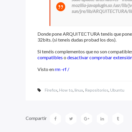
mozilla-javaplugin.so /usr/lib/
sun/jre/lib/ARQUITECTURA/lib
Donde pone ARQUITECTURA tenéis que poner am
32bits. (si teneis dudas probad los dos).
Si tenéis complementos que no son compatibles
compatibles
o
desactivar comprobar extensión d
Visto en
rm -rf /
Firefox
,
How to
,
linux
,
Repositorios
,
Ubuntu
Compartir