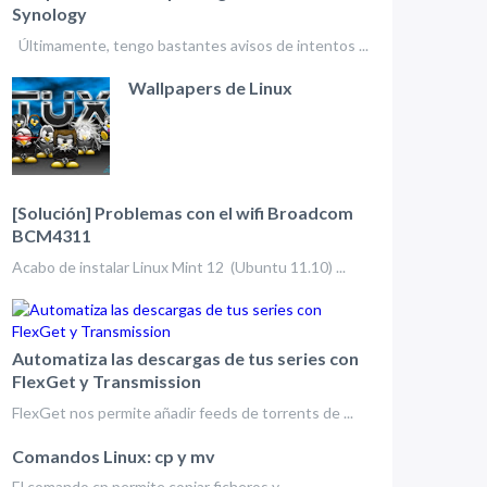
Synology
Últimamente, tengo bastantes avisos de intentos ...
Wallpapers de Linux
[Solución] Problemas con el wifi Broadcom
BCM4311
Acabo de instalar Linux Mint 12 (Ubuntu 11.10) ...
Automatiza las descargas de tus series con
FlexGet y Transmission
FlexGet nos permite añadir feeds de torrents de ...
Comandos Linux: cp y mv
El comando cp permite copiar ficheros y ...