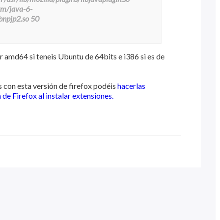
jvm/java-6-
npjp2.so 50
d64 si teneis Ubuntu de 64bits e i386 si es de
 con esta versión de firefox podéis
hacerlas
e Firefox al instalar extensiones.