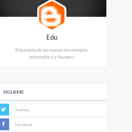
Edu
Entusiasta de las nuevas tecnologías,
informático y linuxero.
SÍGUEME
Twitter
Facebook