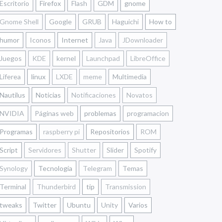
Escritorio
Firefox
Flash
GDM
gnome
Gnome Shell
Google
GRUB
Haguichi
How to
humor
Iconos
Internet
Java
JDownloader
Juegos
KDE
kernel
Launchpad
LibreOffice
Liferea
linux
LXDE
meme
Multimedia
Nautilus
Noticias
Notificaciones
Novatos
NVIDIA
Páginas web
problemas
programacion
Programas
raspberry pi
Repositorios
ROM
Script
Servidores
Shutter
Slider
Spotify
Synology
Tecnología
Telegram
Temas
Terminal
Thunderbird
tip
Transmission
tweaks
Twitter
Ubuntu
Unity
Varios