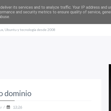
eliver its services and to analyze traffic. Your IP address and 
ormance and security metrics to ensure quality of service, gen
abuse.
nux, Ubuntu y tecnología desde 2008
o dominio
u
/
13:26