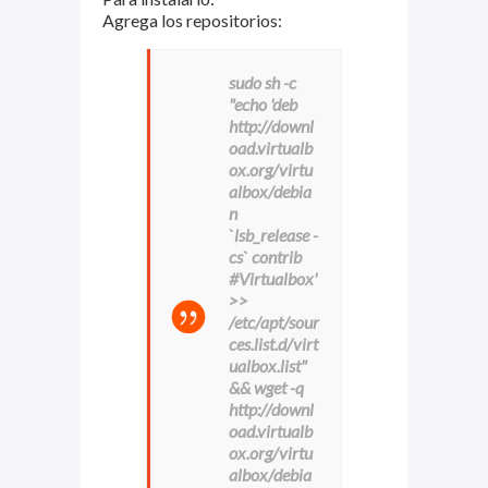
Agrega los repositorios:
sudo sh -c
"echo 'deb
http://downl
oad.virtualb
ox.org/virtu
albox/debia
n
`lsb_release -
cs` contrib
#Virtualbox'
>>
/etc/apt/sour
ces.list.d/virt
ualbox.list"
&& wget -q
http://downl
oad.virtualb
ox.org/virtu
albox/debia