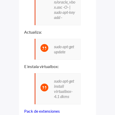
n/oracle_vbo
x.asc -O- |
sudo apt-key
add -
Actualiza:
sudo apt-get
update
E instala virtualbox:
sudo apt-get
install
virtualbox-
4.1 dkms
Pack de extensiones