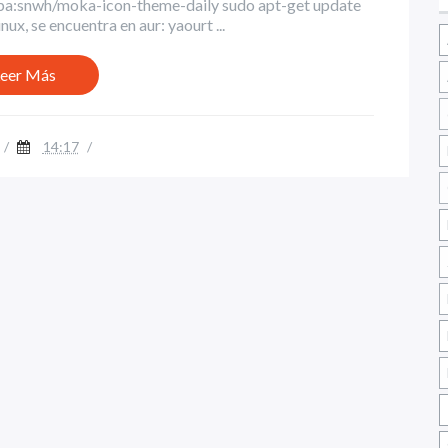
ppa:snwh/moka-icon-theme-daily sudo apt-get update
x, se encuentra en aur: yaourt ...
eer Más
/
14:17
/