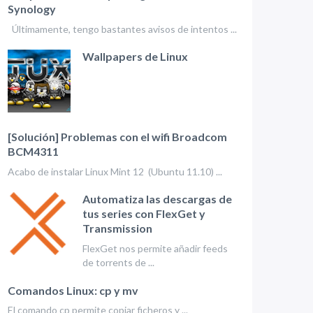
Synology
Últimamente, tengo bastantes avisos de intentos ...
Wallpapers de Linux
[Solución] Problemas con el wifi Broadcom
BCM4311
Acabo de instalar Linux Mint 12 (Ubuntu 11.10) ...
Automatiza las descargas de
tus series con FlexGet y
Transmission
FlexGet nos permite añadir feeds
de torrents de ...
Comandos Linux: cp y mv
El comando cp permite copiar ficheros y ...