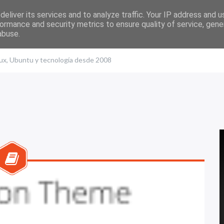
eliver its services and to analyze traffic. Your IP address and 
ormance and security metrics to ensure quality of service, gen
abuse.
nux, Ubuntu y tecnología desde 2008