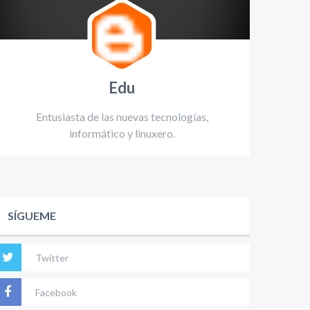
Edu
Entusiasta de las nuevas tecnologías,
informático y linuxero.
SÍGUEME
Twitter
Facebook