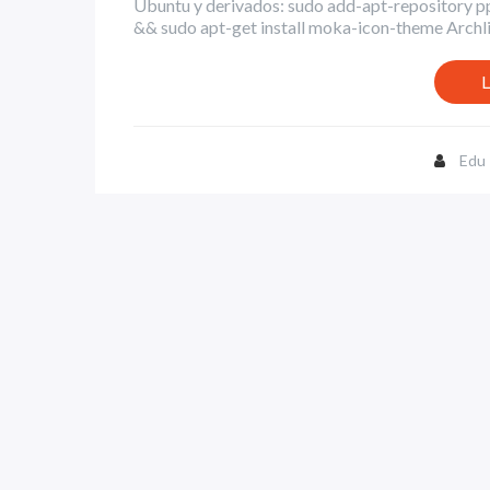
Ubuntu y derivados: sudo add-apt-repository 
&& sudo apt-get install moka-icon-theme Archlinu
L
Edu