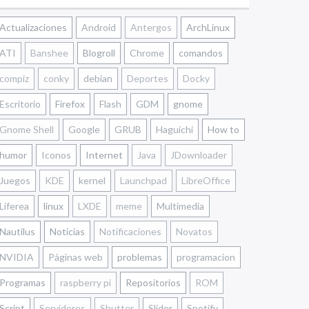
Actualizaciones
Android
Antergos
ArchLinux
ATI
Banshee
Blogroll
Chrome
comandos
compiz
conky
debian
Deportes
Docky
Escritorio
Firefox
Flash
GDM
gnome
Gnome Shell
Google
GRUB
Haguichi
How to
humor
Iconos
Internet
Java
JDownloader
Juegos
KDE
kernel
Launchpad
LibreOffice
Liferea
linux
LXDE
meme
Multimedia
Nautilus
Noticias
Notificaciones
Novatos
NVIDIA
Páginas web
problemas
programacion
Programas
raspberry pi
Repositorios
ROM
Script
Servidores
Shutter
Slider
Spotify