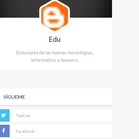
Edu
Entusiasta de las nuevas tecnologías,
informático y linuxero.
SÍGUEME
Twitter
Facebook