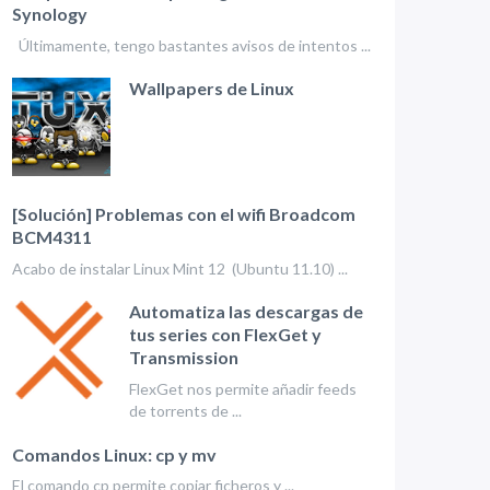
Synology
Últimamente, tengo bastantes avisos de intentos ...
Wallpapers de Linux
[Solución] Problemas con el wifi Broadcom
BCM4311
Acabo de instalar Linux Mint 12 (Ubuntu 11.10) ...
Automatiza las descargas de
tus series con FlexGet y
Transmission
FlexGet nos permite añadir feeds
de torrents de ...
Comandos Linux: cp y mv
El comando cp permite copiar ficheros y ...