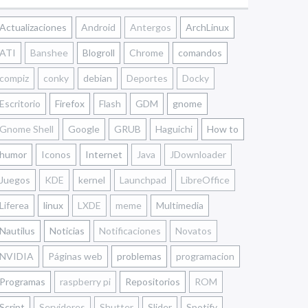
Actualizaciones
Android
Antergos
ArchLinux
ATI
Banshee
Blogroll
Chrome
comandos
compiz
conky
debian
Deportes
Docky
Escritorio
Firefox
Flash
GDM
gnome
Gnome Shell
Google
GRUB
Haguichi
How to
humor
Iconos
Internet
Java
JDownloader
Juegos
KDE
kernel
Launchpad
LibreOffice
Liferea
linux
LXDE
meme
Multimedia
Nautilus
Noticias
Notificaciones
Novatos
NVIDIA
Páginas web
problemas
programacion
Programas
raspberry pi
Repositorios
ROM
Script
Servidores
Shutter
Slider
Spotify