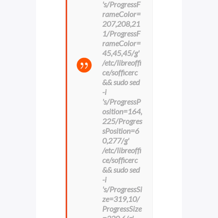
's/ProgressF
rameColor=
207,208,21
1/ProgressF
rameColor=
45,45,45/g'
/etc/libreoffi
ce/sofficerc
&& sudo sed
-i
's/ProgressP
osition=164,
225/Progres
sPosition=6
0,277/g'
/etc/libreoffi
ce/sofficerc
&& sudo sed
-i
's/ProgressSi
ze=319,10/
ProgressSize