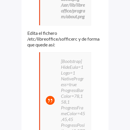
/usr/lib/libre
office/progra
m/about.png
Edita el fichero
/etc/libreoffice/sofficerc y de forma
que quede así:
[Bootstrap]
HideEula=1
Logo=1
NativeProgr
ess=true
ProgressBar
Color=78,1
58,1
ProgressFra
meColor=45
,45,45
ProgressPosi