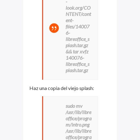
-
look.org/CO
NTENT/cont
ent-
files/14007
6-
libreoffice_s
plash.tar.gz
&& tar xvfz
140076-
libreoffice_s
plash.tar.gz
Haz una copia del viejo splash:
sudo mv
/usr/lib/libre
office/progra
m/intro.png
/usr/lib/libre
office/progra