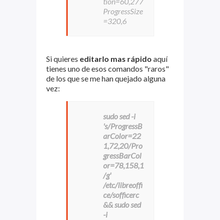
tion=60,277
ProgressSize
=320,6
Si quieres
editarlo mas rápido
aquí
tienes uno de esos comandos "raros"
de los que se me han quejado alguna
vez:
sudo sed -i
's/ProgressB
arColor=22
1,72,20/Pro
gressBarCol
or=78,158,1
/g'
/etc/libreoffi
ce/sofficerc
&& sudo sed
-i