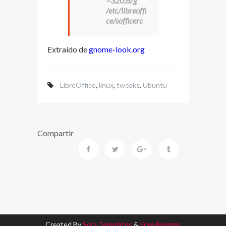
=320,6/g'
/etc/libreoffi
ce/sofficerc
Extraído de
gnome-look.org
LibreOffice
,
linux
,
tweaks
,
Ubuntu
Compartir
Created By
Sora Templates
&
Free Blogger