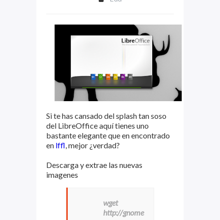
Si te has cansado del splash tan soso
del LibreOffice aquí tienes uno
bastante elegante que en encontrado
en
lffl
, mejor ¿verdad?
Descarga y extrae las nuevas
imagenes
wget
http://gnome