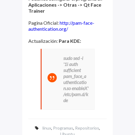
Aplicaciones -> Otras -> Qt Face
Trainer
Pagina Oficial:
http://pam-face-
authentication.org/
Actualización:
Para KDE:
sudo sed -i
'1i auth
sufficient
pam_face_a
uthenticatio
n.so enableX'
/etc/pam.d/k
de
linux
,
Programas
,
Repositorios
,
Ubuntu