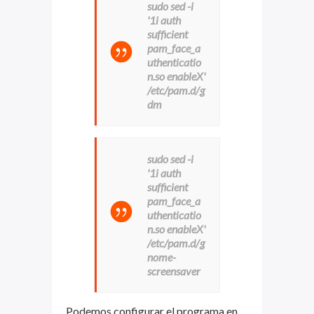
sudo sed -i
'1i auth
sufficient
pam_face_a
uthenticatio
n.so enableX'
/etc/pam.d/g
dm
sudo sed -i
'1i auth
sufficient
pam_face_a
uthenticatio
n.so enableX'
/etc/pam.d/g
nome-
screensaver
Podemos configurar el programa en