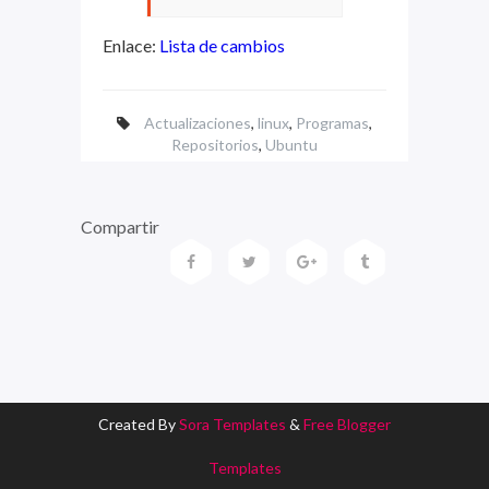
Enlace:
Lista de cambios
Actualizaciones
,
linux
,
Programas
,
Repositorios
,
Ubuntu
Compartir
Created By
Sora Templates
&
Free Blogger
Templates