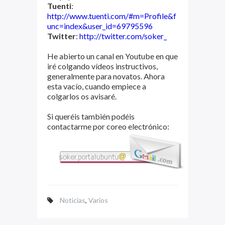
Tuenti
:
http://www.tuenti.com/#m=Profile&f
unc=index&user_id=69795596
Twitter
:
http://twitter.com/soker_
He abierto un canal en Youtube en que
iré colgando vídeos instructivos,
generalmente para novatos. Ahora
esta vacío, cuando empiece a
colgarlos os avisaré.
Si queréis también podéis
contactarme por coreo electrónico:
Noticias
,
Varios