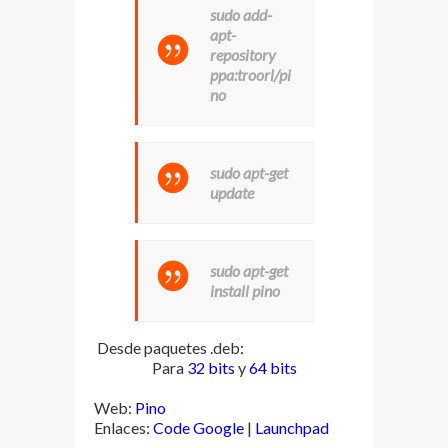
sudo add-
apt-
repository
ppa:troorl/pi
no
sudo apt-get
update
sudo apt-get
install pino
Desde paquetes .deb:
Para
32 bits
y
64 bits
Web:
Pino
Enlaces:
Code Google
|
Launchpad