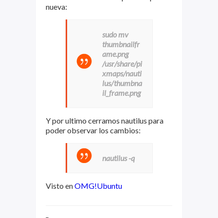
nueva:
sudo mv
thumbnailfr
ame.png
/usr/share/pi
xmaps/nauti
lus/thumbna
il_frame.png
Y por ultimo cerramos nautilus para
poder observar los cambios:
nautilus -q
Visto en
OMG!Ubuntu