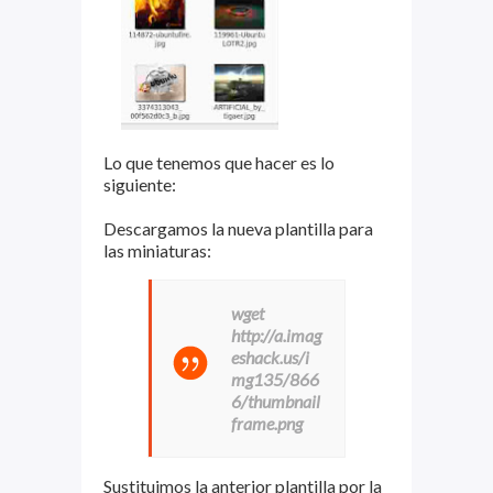
Lo que tenemos que hacer es lo
siguiente:
Descargamos la nueva plantilla para
las miniaturas:
wget
http://a.imag
eshack.us/i
mg135/866
6/thumbnail
frame.png
Sustituimos la anterior plantilla por la