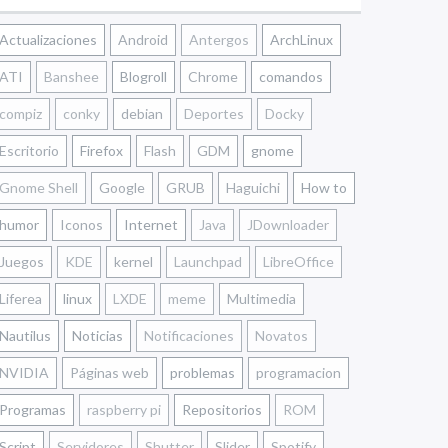
Actualizaciones
Android
Antergos
ArchLinux
ATI
Banshee
Blogroll
Chrome
comandos
compiz
conky
debian
Deportes
Docky
Escritorio
Firefox
Flash
GDM
gnome
Gnome Shell
Google
GRUB
Haguichi
How to
humor
Iconos
Internet
Java
JDownloader
Juegos
KDE
kernel
Launchpad
LibreOffice
Liferea
linux
LXDE
meme
Multimedia
Nautilus
Noticias
Notificaciones
Novatos
NVIDIA
Páginas web
problemas
programacion
Programas
raspberry pi
Repositorios
ROM
Script
Servidores
Shutter
Slider
Spotify