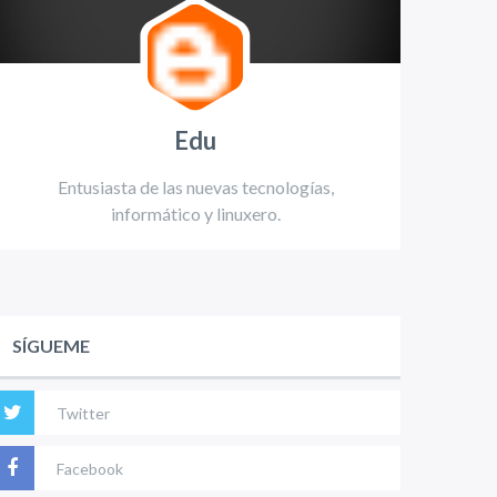
Edu
Entusiasta de las nuevas tecnologías,
informático y linuxero.
SÍGUEME
Twitter
Facebook