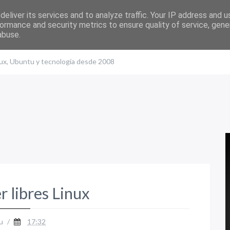
eliver its services and to analyze traffic. Your IP address and 
ormance and security metrics to ensure quality of service, gen
abuse.
nux, Ubuntu y tecnología desde 2008
 libres Linux
u
/
17:32