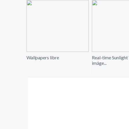
Wallpapers libre
Real-time Sunlight
imáge...