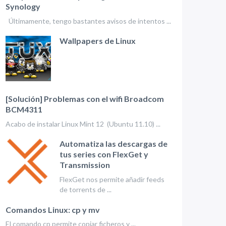
Synology
Últimamente, tengo bastantes avisos de intentos ...
Wallpapers de Linux
[Solución] Problemas con el wifi Broadcom
BCM4311
Acabo de instalar Linux Mint 12 (Ubuntu 11.10) ...
Automatiza las descargas de
tus series con FlexGet y
Transmission
FlexGet nos permite añadir feeds
de torrents de ...
Comandos Linux: cp y mv
El comando cp permite copiar ficheros y ...