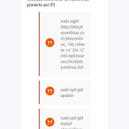
ponerlo así ;P)
sudo wget
http://deb.pl
ayonlinux.co
m/playonlin
ux_`lsb_relea
se -cs`.list -O
/etc/apt/sour
ces.list.d/pla
yonlinux.list
sudo apt-get
update
sudo apt-get
install