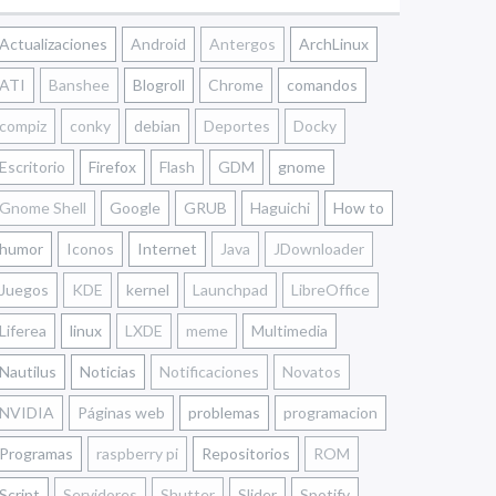
Actualizaciones
Android
Antergos
ArchLinux
ATI
Banshee
Blogroll
Chrome
comandos
compiz
conky
debian
Deportes
Docky
Escritorio
Firefox
Flash
GDM
gnome
Gnome Shell
Google
GRUB
Haguichi
How to
humor
Iconos
Internet
Java
JDownloader
Juegos
KDE
kernel
Launchpad
LibreOffice
Liferea
linux
LXDE
meme
Multimedia
Nautilus
Noticias
Notificaciones
Novatos
NVIDIA
Páginas web
problemas
programacion
Programas
raspberry pi
Repositorios
ROM
Script
Servidores
Shutter
Slider
Spotify