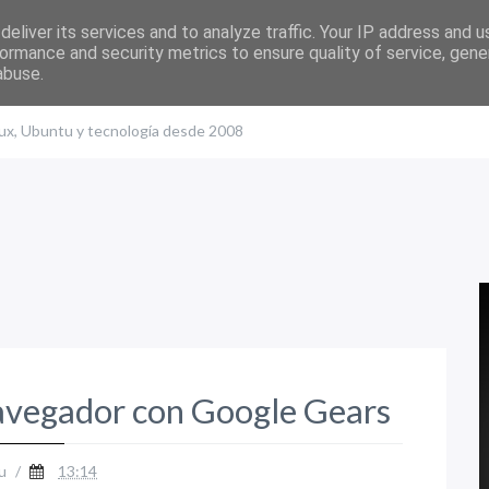
eliver its services and to analyze traffic. Your IP address and 
ormance and security metrics to ensure quality of service, gen
abuse.
nux, Ubuntu y tecnología desde 2008
avegador con Google Gears
u
/
13:14