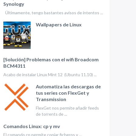
Synology
Últimamente, tengo bastantes avisos de intentos ...
Wallpapers de Linux
[Solución] Problemas con el wifi Broadcom
BCM4311
Acabo de instalar Linux Mint 12 (Ubuntu 11.10) ...
Automatiza las descargas de
tus series con FlexGet y
Transmission
FlexGet nos permite añadir feeds
de torrents de ...
Comandos Linux: cp y mv
El comando cp permite copiar ficheros y ...