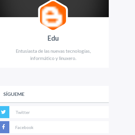
Edu
Entusiasta de las nuevas tecnologías,
informático y linuxero.
SÍGUEME
Twitter
Facebook