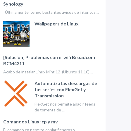
Synology
Últimamente, tengo bastantes avisos de intentos ...
Wallpapers de Linux
[Solución] Problemas con el wifi Broadcom
BCM4311
Acabo de instalar Linux Mint 12 (Ubuntu 11.10) ...
Automatiza las descargas de
tus series con FlexGet y
Transmission
FlexGet nos permite añadir feeds
de torrents de ...
Comandos Linux: cp y mv
El comando cp permite copiar ficheros y ...