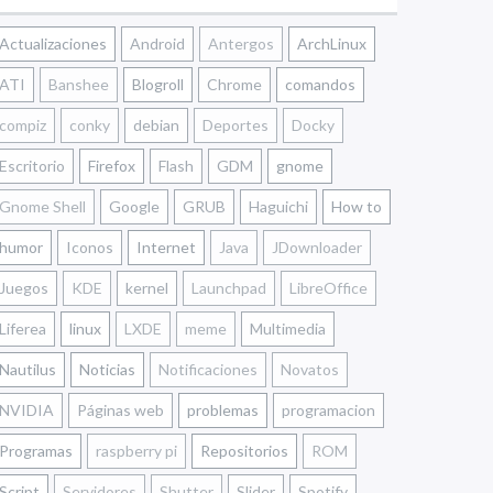
Actualizaciones
Android
Antergos
ArchLinux
ATI
Banshee
Blogroll
Chrome
comandos
compiz
conky
debian
Deportes
Docky
Escritorio
Firefox
Flash
GDM
gnome
Gnome Shell
Google
GRUB
Haguichi
How to
humor
Iconos
Internet
Java
JDownloader
Juegos
KDE
kernel
Launchpad
LibreOffice
Liferea
linux
LXDE
meme
Multimedia
Nautilus
Noticias
Notificaciones
Novatos
NVIDIA
Páginas web
problemas
programacion
Programas
raspberry pi
Repositorios
ROM
Script
Servidores
Shutter
Slider
Spotify