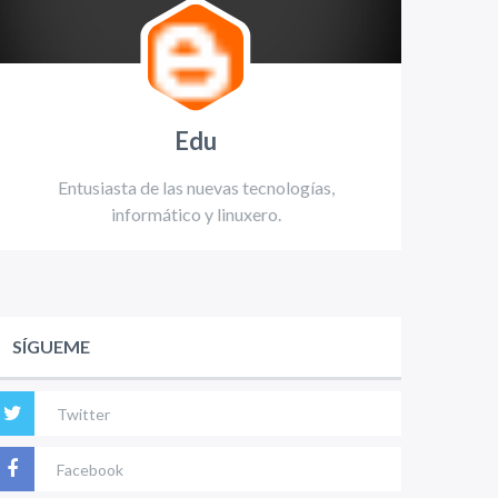
Edu
Entusiasta de las nuevas tecnologías,
informático y linuxero.
SÍGUEME
Twitter
Facebook