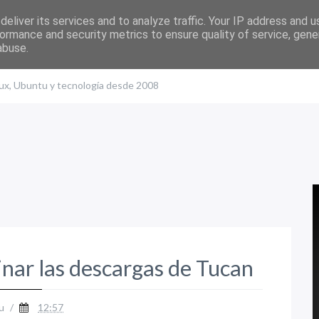
eliver its services and to analyze traffic. Your IP address and 
ormance and security metrics to ensure quality of service, gen
abuse.
nux, Ubuntu y tecnología desde 2008
nar las descargas de Tucan
u
/
12:57