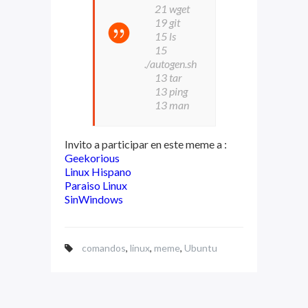
21 wget
19 git
15 ls
15
./autogen.sh
13 tar
13 ping
13 man
Invito a participar en este meme a :
Geekorious
Linux Hispano
Paraiso Linux
SinWindows
comandos
,
linux
,
meme
,
Ubuntu