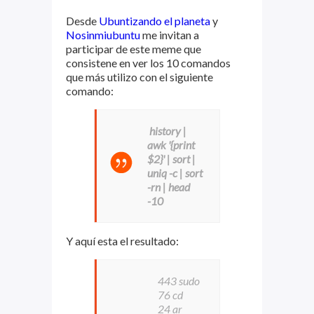
Desde
Ubuntizando el planeta
y
Nosinmiubuntu
me invitan a
participar de este meme que
consistene en ver los 10 comandos
que más utilizo con el siguiente
comando:
history |
awk '{print
$2}' | sort |
uniq -c | sort
-rn | head
-10
Y aquí esta el resultado:
443 sudo
76 cd
24 ar