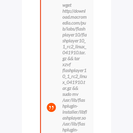
wget
http://downl
oad.macrom
edia.com/pu
b/labs/flash
player10/fla
shplayer10_
1_rc2_linux_
041910.tar.
gz && tar
xzvf
flashplayer1
0_1_rc2_linu
x_041910.t
ar.gz &&
sudo mv
/usr/lib/flas
hplugin-
installer/libfl
ashplayer.so
/usr/lib/flas
hplugin-