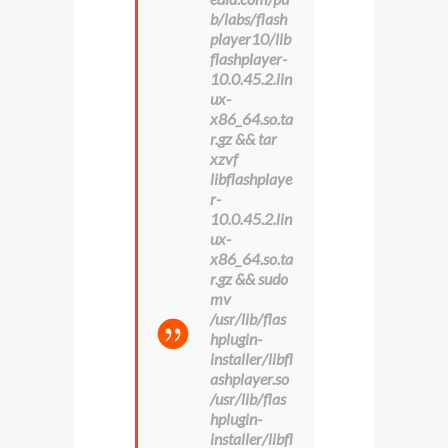
b/labs/flash
player10/lib
flashplayer-
10.0.45.2.lin
ux-
x86_64.so.ta
r.gz && tar
xzvf
libflashplaye
r-
10.0.45.2.lin
ux-
x86_64.so.ta
r.gz && sudo
mv
/usr/lib/flas
hplugin-
installer/libfl
ashplayer.so
/usr/lib/flas
hplugin-
installer/libfl