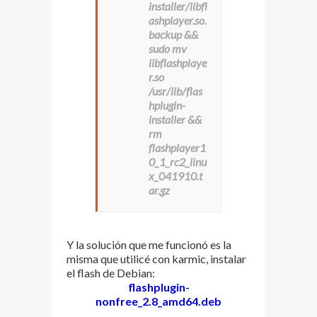
installer/libfl
ashplayer.so.
backup &&
sudo mv
libflashplaye
r.so
/usr/lib/flas
hplugin-
installer &&
rm
flashplayer1
0_1_rc2_linu
x_041910.t
ar.gz
Y la solución que me funcionó es la
misma que utilicé con karmic, instalar
el flash de Debian:
flashplugin-
nonfree_2.8_amd64.deb