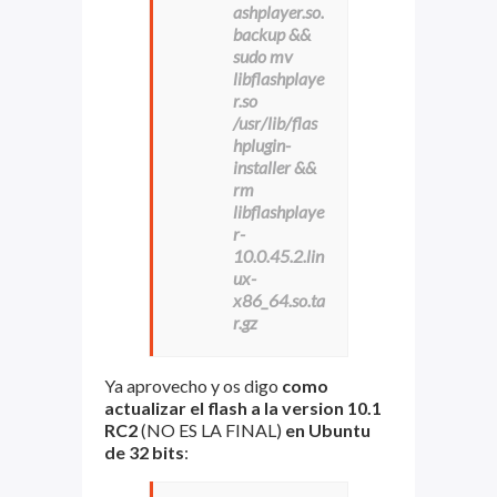
ashplayer.so.
backup &&
sudo mv
libflashplaye
r.so
/usr/lib/flas
hplugin-
installer &&
rm
libflashplaye
r-
10.0.45.2.lin
ux-
x86_64.so.ta
r.gz
Ya aprovecho y os digo
como
actualizar el flash a la version 10.1
RC2
(NO ES LA FINAL)
en Ubuntu
de 32 bits
: