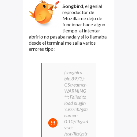
Songbird
, el genial
reproductor de
Mozilla me dejo de
funcionar hace algun
tiempo, al intentar
abrirlo no pasaba nada y si lo llamaba
desde el terminal me salia varios
errores tipo:
(songbird-
bin:8973):
GStreamer-
WARNING
**: Failed to
load plugin
'/usr/lib/gstr
eamer-
0.10/libgstd
v.so':
/usr/lib/gstr