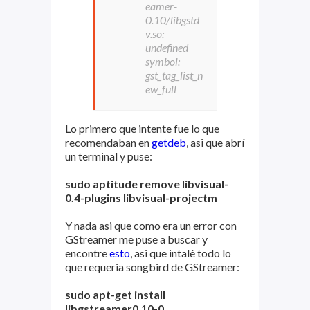
eamer-
0.10/libgstd
v.so:
undefined
symbol:
gst_tag_list_n
ew_full
Lo primero que intente fue lo que
recomendaban en
getdeb
, asi que abrí
un terminal y puse:
sudo aptitude remove libvisual-
0.4-plugins libvisual-projectm
Y nada asi que como era un error con
GStreamer me puse a buscar y
encontre
esto
, asi que intalé todo lo
que requeria songbird de GStreamer:
sudo apt-get install
libgstreamer0.10-0