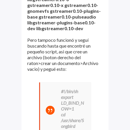
gstreamer0.10-x gstreamer0.10-
gnomevfs gstreamer0.10-plugins-
base gstreamer0.10-pulseaudio
libgstreamer-plugins-base0.10-
dev libgstreamer0.10-dev
Pero tampoco funcionó y seguí
buscando hasta que encontré un
pequeño script, asi que cree un
archivo (boton derecho del
raton>crear un documento>Archivo
vacio) y pegué esto:
#!/bin/sh
export
LD_BIND_N
OW=1
cd
/usr/share/S
ongbird