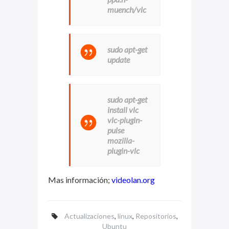
muench/vlc
sudo apt-get
update
sudo apt-get
install vlc
vlc-plugin-
pulse
mozilla-
plugin-vlc
Mas información;
videolan.org
Actualizaciones
,
linux
,
Repositorios
,
Ubuntu