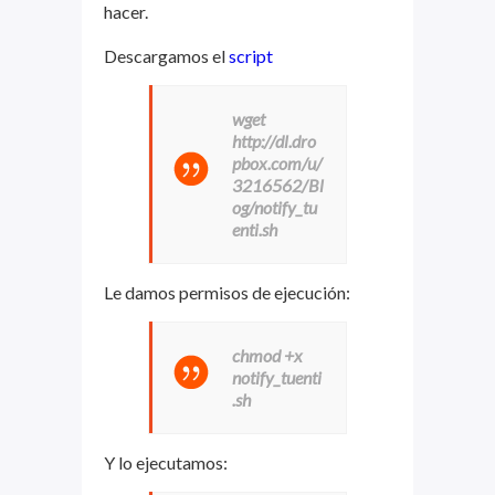
hacer.
Descargamos el
script
wget
http://dl.dro
pbox.com/u/
3216562/Bl
og/notify_tu
enti.sh
Le damos permisos de ejecución:
chmod +x
notify_tuenti
.sh
Y lo ejecutamos: