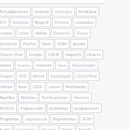
Actualizaciones
Android
Antergos
ArchLinux
ATI
Banshee
Blogroll
Chrome
comandos
compiz
conky
debian
Deportes
Docky
Escritorio
Firefox
Flash
GDM
gnome
Gnome Shell
Google
GRUB
Haguichi
How to
humor
Iconos
Internet
Java
JDownloader
Juegos
KDE
kernel
Launchpad
LibreOffice
Liferea
linux
LXDE
meme
Multimedia
Nautilus
Noticias
Notificaciones
Novatos
NVIDIA
Páginas web
problemas
programacion
Programas
raspberry pi
Repositorios
ROM
Script
Servidores
Shutter
Slider
Spotify