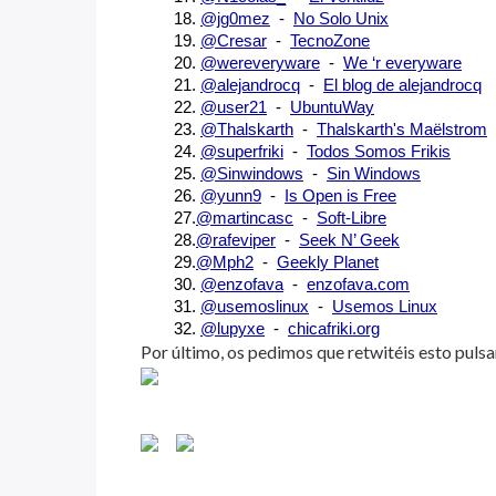
18.
@jg0mez
  - 
No Solo Unix
19.
@Cresar
  -
TecnoZone
20.
@wereveryware
  - 
We ‘r everyware
21.
@alejandrocq
  -
El blog de alejandrocq
22.
@user21
  - 
UbuntuWay
23. 
@Thalskarth
  - 
Thalskarth's Maëlstrom
24.
@superfriki
  - 
Todos Somos Frikis
25.
@Sinwindows
  - 
Sin Windows
26. 
@yunn9
  -  
Is Open is Free
27.
@martincasc
  -  
Soft-Libre
28.
@rafeviper
  -  
Seek N’ Geek
29.
@Mph2
  -  
Geekly Planet
30. 
@enzofava
  -  
enzofava.com
31. 
@usemoslinux
  -  
Usemos Linux
32. 
@lupyxe
  -  
chicafriki.org
Por último, os pedimos que retwitéis esto pulsa