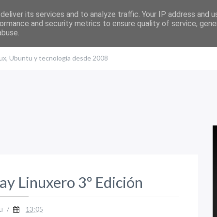
eliver its services and to analyze traffic. Your IP address and 
ormance and security metrics to ensure quality of service, gen
abuse.
nux, Ubuntu y tecnología desde 2008
ay Linuxero 3º Edición
u
/
13:05