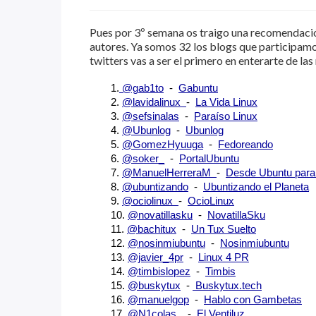
Pues por 3º semana os traigo una recomendació
autores. Ya somos 32 los blogs que participamos 
twitters vas a ser el primero en enterarte de las
1.
 @gab1to
  -  
Gabuntu
2.
@lavidalinux
-  
La Vida Linux
3.
@sefsinalas
  -  
Paraíso Linux
4.
@Ubunlog
  - 
Ubunlog
5.
@GomezHyuuga
  -  
Fedoreando
6.
@soker_
  -  
PortalUbuntu
7.
@ManuelHerreraM
-  
Desde Ubuntu para
8.
@ubuntizando
  -  
Ubuntizando el Planeta
9.
@ociolinux
-  
OcioLinux
10.
@novatillasku
  -  
NovatillaSku
11.
@bachitux
  -  
Un Tux Suelto
12.
@nosinmiubuntu
  -  
Nosinmiubuntu
13.
@javier_4pr
  - 
Linux 4 PR
14.
@timbislopez
  - 
Timbis
15.
@buskytux
  -
 Buskytux.tech
16.
@manuelgop
  -
Hablo con Gambetas
17.
@N1colas_
  -
El Ventiluz