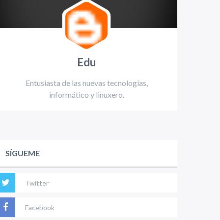
Edu
Entusiasta de las nuevas tecnologías,
informático y linuxero.
SÍGUEME
Twitter
Facebook