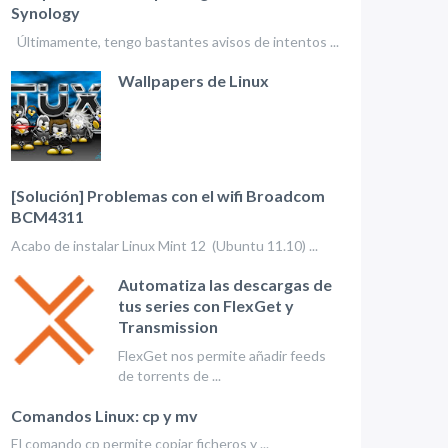
Synology
Últimamente, tengo bastantes avisos de intentos ...
Wallpapers de Linux
[Solución] Problemas con el wifi Broadcom
BCM4311
Acabo de instalar Linux Mint 12 (Ubuntu 11.10) ...
Automatiza las descargas de
tus series con FlexGet y
Transmission
FlexGet nos permite añadir feeds
de torrents de ...
Comandos Linux: cp y mv
El comando cp permite copiar ficheros y ...