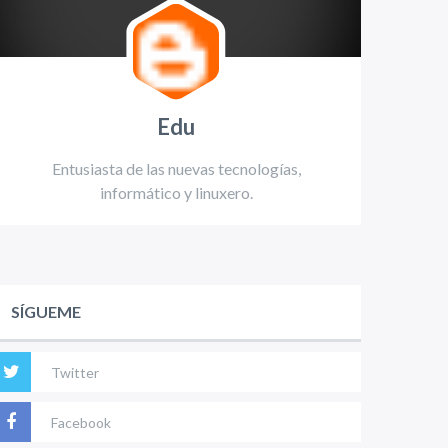
Edu
Entusiasta de las nuevas tecnologías,
informático y linuxero.
SÍGUEME
Twitter
Facebook