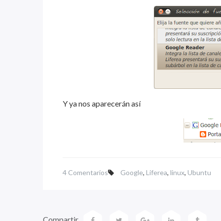
Y ya nos aparecerán así
4 Comentarios
Google
,
Liferea
,
linux
,
Ubuntu
Compartir