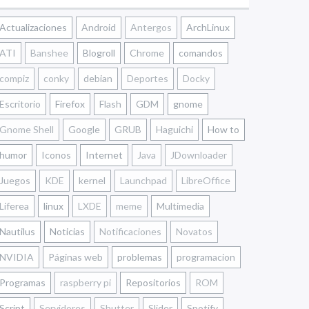
Actualizaciones
Android
Antergos
ArchLinux
ATI
Banshee
Blogroll
Chrome
comandos
compiz
conky
debian
Deportes
Docky
Escritorio
Firefox
Flash
GDM
gnome
Gnome Shell
Google
GRUB
Haguichi
How to
humor
Iconos
Internet
Java
JDownloader
Juegos
KDE
kernel
Launchpad
LibreOffice
Liferea
linux
LXDE
meme
Multimedia
Nautilus
Noticias
Notificaciones
Novatos
NVIDIA
Páginas web
problemas
programacion
Programas
raspberry pi
Repositorios
ROM
Script
Servidores
Shutter
Slider
Spotify