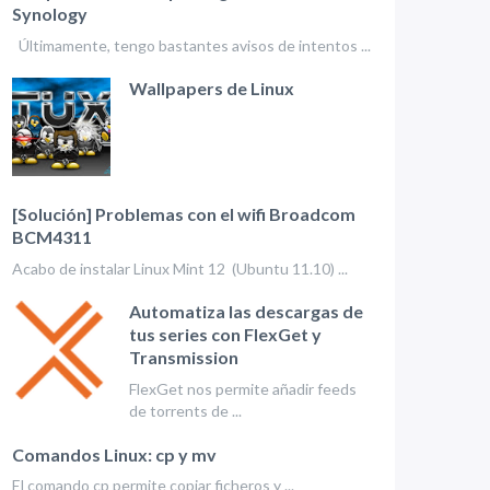
Synology
Últimamente, tengo bastantes avisos de intentos ...
Wallpapers de Linux
[Solución] Problemas con el wifi Broadcom
BCM4311
Acabo de instalar Linux Mint 12 (Ubuntu 11.10) ...
Automatiza las descargas de
tus series con FlexGet y
Transmission
FlexGet nos permite añadir feeds
de torrents de ...
Comandos Linux: cp y mv
El comando cp permite copiar ficheros y ...