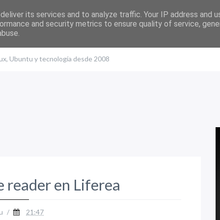
eliver its services and to analyze traffic. Your IP address and 
ormance and security metrics to ensure quality of service, gen
abuse.
nux, Ubuntu y tecnología desde 2008
e reader en Liferea
u
/
21:47