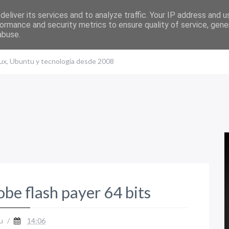
eliver its services and to analyze traffic. Your IP address and 
ormance and security metrics to ensure quality of service, gen
abuse.
nux, Ubuntu y tecnología desde 2008
be flash payer 64 bits
u
/
14:06