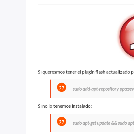
Si queresmos tener el plugin flash actualizado 
sudo add-apt-repository ppa:se
Si no lo tenemos instalado:
sudo apt-get update && sudo apt-