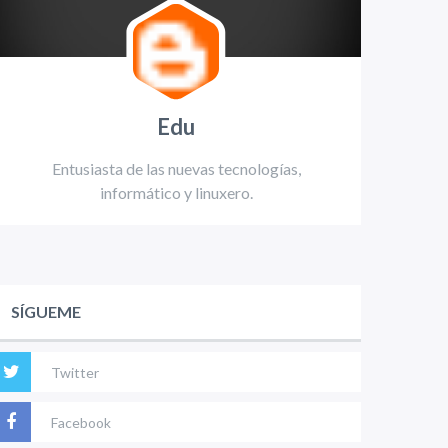
Edu
Entusiasta de las nuevas tecnologías,
informático y linuxero.
SÍGUEME
Twitter
Facebook