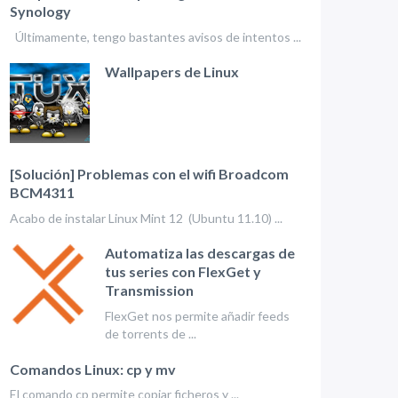
Synology
Últimamente, tengo bastantes avisos de intentos ...
Wallpapers de Linux
[Solución] Problemas con el wifi Broadcom
BCM4311
Acabo de instalar Linux Mint 12 (Ubuntu 11.10) ...
Automatiza las descargas de
tus series con FlexGet y
Transmission
FlexGet nos permite añadir feeds
de torrents de ...
Comandos Linux: cp y mv
El comando cp permite copiar ficheros y ...