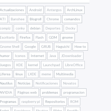
Actualizaciones
Android
Antergos
ArchLinux
ATI
Banshee
Blogroll
Chrome
comandos
compiz
conky
debian
Deportes
Docky
Escritorio
Firefox
Flash
GDM
gnome
Gnome Shell
Google
GRUB
Haguichi
How to
humor
Iconos
Internet
Java
JDownloader
Juegos
KDE
kernel
Launchpad
LibreOffice
Liferea
linux
LXDE
meme
Multimedia
Nautilus
Noticias
Notificaciones
Novatos
NVIDIA
Páginas web
problemas
programacion
Programas
raspberry pi
Repositorios
ROM
Script
Servidores
Shutter
Slider
Spotify